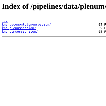
Index of /pipelines/data/plenum
../
kns_documentplenumsession/
kns_plenumsession/
kns_plmsessionitem/